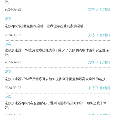
护。
2024-09-22
支持
[0]
反对
[0]
游客
这款app的社区氛围很温馨，让我能够感受到家的温暖。
2024-09-22
支持
[0]
反对
[0]
游客
这款加速器VPM应用程序已经为我们带来了无限的流畅体验和安全性保
护。
2024-09-22
支持
[0]
反对
[0]
游客
这款加速器VPM应用程序可以给你提供全球覆盖和最高安全性的连接。
2024-09-22
支持
[0]
反对
[0]
游客
这款加速器app的客服很贴心，遇到问题都能及时解决，服务态度非常
好。