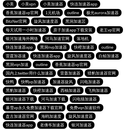
小美
小美vpn
小美加速器
快连加速器app
香蕉加速器vp官网
1元机场
outline
极光aurora加速器
BitzNet官网
旋风加速度器
黑洞加速噐
每天试用一小时加速器
原子加速app下载安装
老王vp官网
银河加速海外网络
河马加速官网
落地机
快连加速器app
黑洞nvp加速器
快橙加速器
outline
雷霆加器速
快连加速器app
旋风加速度器
白鲸加速器
黑洞vqn加速
outline
香蕉加速器vp官网
国内上twitter用什么加速器
雷轰加速器
猎豹加速器官网
快鸭
快鸭vp加速器
加速器旋风
闪电加速器
黑豹加速器
快橙加速器
西柚加速器
飞狗加速器
银河加速器下载
河马加速下载
闪电猫加速器
暴雪vp永久免费加速器下载官网
免费vqn加速软件
盘古加速器官网
海鸥加速度
旋风加速度器
快连加速器app
老佛爷加速器
银河加速器