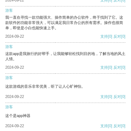
2024-09-22
支持
[0]
反对
[0]
游客
我一直在寻找一款功能强大、操作简单的办公软件，终于找到了它。这
款软件的功能非常强大，可以满足我日常办公的所有需求。操作也很简
单，即使是小白也能快速上手。
2024-09-22
支持
[0]
反对
[0]
游客
这款app是我旅行的好帮手，让我能够轻松找到目的地，了解当地的风土
人情。
2024-09-22
支持
[0]
反对
[0]
游客
这款游戏的音乐非常优美，听了让人心旷神怡。
2024-09-22
支持
[0]
反对
[0]
游客
这个是app神器
2024-09-22
支持
[0]
反对
[0]