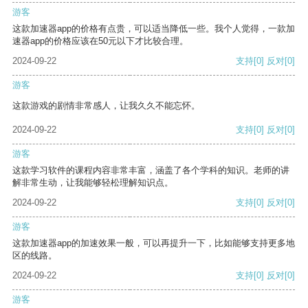
游客
这款加速器app的价格有点贵，可以适当降低一些。我个人觉得，一款加
速器app的价格应该在50元以下才比较合理。
2024-09-22
支持
[0]
反对
[0]
游客
这款游戏的剧情非常感人，让我久久不能忘怀。
2024-09-22
支持
[0]
反对
[0]
游客
这款学习软件的课程内容非常丰富，涵盖了各个学科的知识。老师的讲
解非常生动，让我能够轻松理解知识点。
2024-09-22
支持
[0]
反对
[0]
游客
这款加速器app的加速效果一般，可以再提升一下，比如能够支持更多地
区的线路。
2024-09-22
支持
[0]
反对
[0]
游客