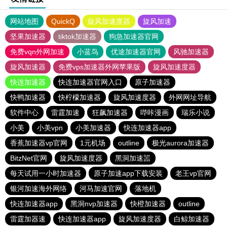
网站地图
QuickQ
旋风加速度器
旋风加速
坚果加速器
tiktok加速器
狗急加速器官网
免费vqn外网加速
小蓝鸟
优途加速器官网
风驰加速器
旋风加速器
免费vps加速器外网苹果版
旋风加速度器
快连加速器
快连加速器官网入口
原子加速器
快鸭加速器
快柠檬加速器
旋风加速度器
外网网址导航
软件中心
雷霆加速
狂飙加速器
哔咔漫画
瑞乐小说
小美
小美vpn
小美加速器
快连加速器app
香蕉加速器vp官网
1元机场
outline
极光aurora加速器
BitzNet官网
旋风加速度器
黑洞加速噐
每天试用一小时加速器
原子加速app下载安装
老王vp官网
银河加速海外网络
河马加速官网
落地机
快连加速器app
黑洞nvp加速器
快橙加速器
outline
雷霆加器速
快连加速器app
旋风加速度器
白鲸加速器