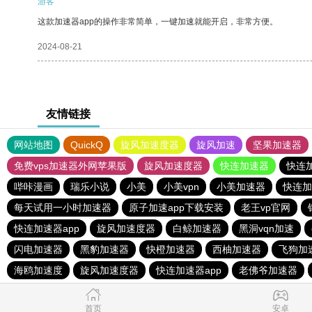
游客
这款加速器app的操作非常简单，一键加速就能开启，非常方便。
2024-08-21
友情链接
网站地图
QuickQ
旋风加速度器
旋风加速
坚果加速器
免费vps加速器外网苹果版
旋风加速度器
快连加速器
快连
哔咔漫画
瑞乐小说
小美
小美vpn
小美加速器
快连加
每天试用一小时加速器
原子加速app下载安装
老王vp官网
快连加速器app
旋风加速度器
白鲸加速器
黑洞vqn加速
闪电加速器
黑豹加速器
快橙加速器
西柚加速器
飞狗加
海鸥加速度
旋风加速度器
快连加速器app
老佛爷加速器
首页
安卓