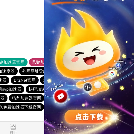
支持
[0]
反对
[0]
途加速器官网
风驰加速器
旋风加速器
加速度器
外网网址导航
软件中心
雷霆加速
狂飙加速器
加速器
BitzNet官网
旋风加速度器
黑洞加速噐
洞nvp加速器
快橙加速器
outline
雷霆加器速
速器
猎豹加速器官网
快鸭
快鸭vp加速器
加速器旋风
永久免费加速器下载官网
免费vqn加速软件
盘古加速器官网
0.024874s
排行
推荐