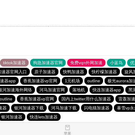
tiktok加速器
狗急加速器官网
免费vqn外网加速
小蓝鸟
优
加速器官网入口
原子加速器
快鸭加速器
快柠檬加速器
旋风
速器app
香蕉加速器vp官网
1元机场
outline
极光aurora
银河加速海外网络
河马加速官网
落地机
快连加速器app
黑
outline
香蕉加速器vp官网
国内上twitter用什么加速器
雷轰加
速器
银河加速器下载
河马加速下载
闪电猫加速器
暴雪vp
银河加速器
快连lets加速器
苹果