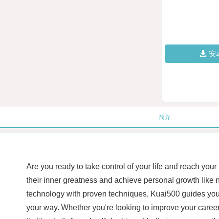
安
简介
Are you ready to take control of your life and reach your
their inner greatness and achieve personal growth like 
technology with proven techniques, Kuai500 guides you 
your way. Whether you're looking to improve your career