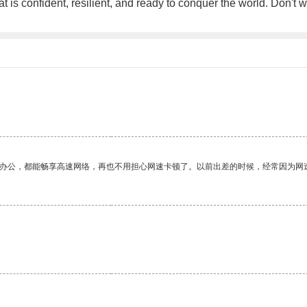
at is confident, resilient, and ready to conquer the world. Don't 
作办公，都能畅享高速网络，再也不用担心网速卡顿了。以前出差的时候，经常因为网