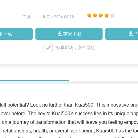
工具
|
时间：2024-08-16
|
卓下载
苹果下载
安卓市场，安全绿色
 full potential? Look no further than Kuai500. This innovative pr
never before. The key to Kuai500's success lies in its unique a
on a journey of transformation that will leave you feeling emp
, relationships, health, or overall well-being, Kuai500 has the 