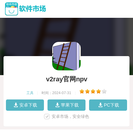
v2ray官网npv
工具
|
时间：2024-07-31
|
安卓下载
苹果下载
PC下载
安卓市场，安全绿色