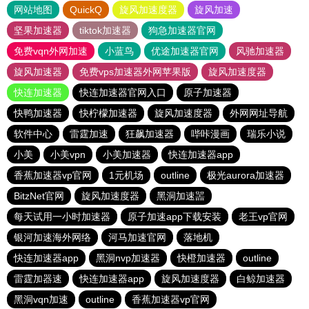
网站地图
QuickQ
旋风加速度器
旋风加速
坚果加速器
tiktok加速器
狗急加速器官网
免费vqn外网加速
小蓝鸟
优途加速器官网
风驰加速器
旋风加速器
免费vps加速器外网苹果版
旋风加速度器
快连加速器
快连加速器官网入口
原子加速器
快鸭加速器
快柠檬加速器
旋风加速度器
外网网址导航
软件中心
雷霆加速
狂飙加速器
哔咔漫画
瑞乐小说
小美
小美vpn
小美加速器
快连加速器app
香蕉加速器vp官网
1元机场
outline
极光aurora加速器
BitzNet官网
旋风加速度器
黑洞加速噐
每天试用一小时加速器
原子加速app下载安装
老王vp官网
银河加速海外网络
河马加速官网
落地机
快连加速器app
黑洞nvp加速器
快橙加速器
outline
雷霆加器速
快连加速器app
旋风加速度器
白鲸加速器
黑洞vqn加速
outline
香蕉加速器vp官网