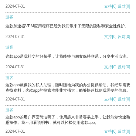
2024-07-31
支持
[0]
反对
[0]
游客
这款加速器VPM应用程序已经为我们带来了无限的隐私和安全性保护。
2024-07-31
支持
[0]
反对
[0]
游客
这款app是我社交的好帮手，让我能够与朋友保持联系，分享生活点滴。
2024-07-31
支持
[0]
反对
[0]
游客
这款app就像我的私人助理，随时随地为我的办公提供帮助。我经常需要
查找资料，这款app的搜索功能非常强大，能够快速找到我需要的信息。
2024-07-31
支持
[0]
反对
[0]
游客
这款app的用户界面简洁明了，使用起来非常容易上手，让我能够快速熟
悉操作。我不用看说明书，就可以轻松使用这款app。
2024-07-31
支持
[0]
反对
[0]