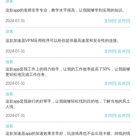
游客
这款app的老师非常专业，教学水平很高，让我能够学到实用的知识。
2024-07-31
支持
[0]
反对
[0]
游客
这款加速器VPM应用程序可以给你提供最高速度和安全性的连接。
2024-07-31
支持
[0]
反对
[0]
游客
这款app是我工作上的得力助手，让我的工作效率提高了50%，让我能够
更轻松地完成工作任务。
2024-07-31
支持
[0]
反对
[0]
游客
这款app是我旅行的好帮手，让我能够轻松找到目的地，了解当地的风土
人情。
2024-07-31
支持
[0]
反对
[0]
游客
这款加速器app的加速效果非常好，玩游戏再也不会出现卡顿、掉线的情