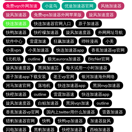
免费vqn外网加速
小蓝鸟
优途加速器官网
风驰加速器
旋风加速器
免费vps加速器外网苹果版
旋风加速度器
快连加速器
快连加速器官网入口
原子加速器
快鸭加速器
快柠檬加速器
旋风加速度器
外网网址导航
软件中心
雷霆加速
狂飙加速器
哔咔漫画
小美
小美vpn
小美加速器
快连加速器app
香蕉加速器vp官网
1元机场
outline
极光aurora加速器
BitzNet官网
旋风加速度器
黑洞加速噐
每天试用一小时加速器
原子加速app下载安装
老王vp官网
银河加速海外网络
河马加速官网
落地机
快连加速器app
黑洞nvp加速器
快橙加速器
outline
雷霆加器速
快连加速器app
旋风加速度器
白鲸加速器
黑洞vqn加速
outline
香蕉加速器vp官网
国内上twitter用什么加速器
雷轰加速器
猎豹加速器官网
快鸭
快鸭vp加速器
加速器旋风
闪电加速器
黑豹加速器
快橙加速器
西柚加速器