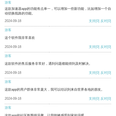
游客
这款加速器app的功能有点单一，可以增加一些新功能，比如增加一个自
动切换线路的功能。
2024-09-18
支持
[0]
反对
[0]
游客
这个软件我非常喜欢
2024-09-18
支持
[0]
反对
[0]
游客
这款软件的售后服务非常好，遇到问题都能得到及时解决。
2024-09-18
支持
[0]
反对
[0]
游客
这款app的用户群体非常庞大，我可以结识到来自世界各地的朋友。
2024-09-18
支持
[0]
反对
[0]
游客
这款app的社区氛围很温馨，让我能够感受到家的温暖。