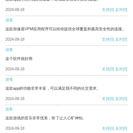
2024-09-18
支持
[0]
反对
[0]
游客
这款加速器VPM应用程序可以给你提供全球覆盖和最高安全性的连接。
2024-09-18
支持
[0]
反对
[0]
游客
这个软件很好用
2024-09-18
支持
[0]
反对
[0]
游客
这款app的功能非常丰富，可以满足我不同的社交需求。
2024-09-18
支持
[0]
反对
[0]
游客
这款游戏的音乐非常优美，听了让人心旷神怡。
2024-09-18
支持
[0]
反对
[0]