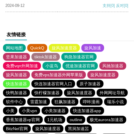
2024-09-12
支持
[0]
反对
[0]
友情链接
网站地图
QuickQ
旋风加速度器
旋风加速
坚果加速器
tiktok加速器
狗急加速器官网
免费vqn外网加速
小蓝鸟
优途加速器官网
风驰加速器
旋风加速器
免费vps加速器外网苹果版
旋风加速度器
快连加速器
快连加速器官网入口
原子加速器
快鸭加速器
快柠檬加速器
旋风加速度器
外网网址导航
软件中心
雷霆加速
狂飙加速器
哔咔漫画
瑞乐小说
小美
小美vpn
小美加速器
快连加速器app
香蕉加速器vp官网
1元机场
outline
极光aurora加速器
BitzNet官网
旋风加速度器
黑洞加速噐