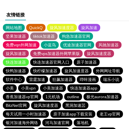
友情链接
网站地图
QuickQ
旋风加速度器
旋风加速
坚果加速器
tiktok加速器
狗急加速器官网
免费vqn外网加速
小蓝鸟
优途加速器官网
风驰加速器
旋风加速器
免费vps加速器外网苹果版
旋风加速度器
快连加速器
快连加速器官网入口
原子加速器
快鸭加速器
快柠檬加速器
旋风加速度器
外网网址导航
软件中心
雷霆加速
狂飙加速器
哔咔漫画
瑞乐小说
小美
小美vpn
小美加速器
快连加速器app
香蕉加速器vp官网
1元机场
outline
极光aurora加速器
BitzNet官网
旋风加速度器
黑洞加速噐
每天试用一小时加速器
原子加速app下载安装
老王vp官网
银河加速海外网络
河马加速官网
落地机