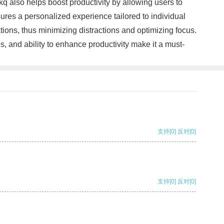
ckq also helps boost productivity by allowing users to
ures a personalized experience tailored to individual
tions, thus minimizing distractions and optimizing focus.
s, and ability to enhance productivity make it a must-
支持
[0]
反对
[0]
支持
[0]
反对
[0]