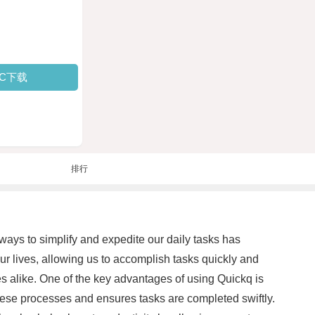
PC下载
排行
ways to simplify and expedite our daily tasks has
r lives, allowing us to accomplish tasks quickly and
esses alike. One of the key advantages of using Quickq is
these processes and ensures tasks are completed swiftly.