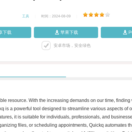
工具
|
时间：2024-08-09
|
卓下载
苹果下载
安卓市场，安全绿色
ble resource. With the increasing demands on our time, finding 
 is a powerful tool designed to streamline various aspects of ou
 features, it is suitable for individuals, professionals, and busin
 organizing files, or scheduling appointments, Quickq automates 